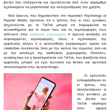
βίντεο που επιλέγονται και προτείνονται από έναν αλγόριθμο
σχεδιασμένο να μεγιστοποιεί την αλληλεπίδραση του χρήστη.
Νέα έρευνα, που δημοσιεύτηκε στο περιοδικό
Psychology
of
Popular
Media
, προτείνει ότι ο τρόπος που οι νέες γυναίκες
ασχολούνται με το TikTok μπορεί να διαμορφώσει τα
συναισθήματα για το σώμα τους και τις συμπεριφορές τους
απέναντι στην
αισθητική χειρουργική
. Η έρευνα ανέδειξε ότι
συγκεκριμένες συμπεριφορές, όπως ο σχολιασμός της
εμφάνισης άλλων ή η ακολούθηση λογαριασμών υγείας και
celebrities συνδέονται τόσο με την εικόνα του σώματος όσο και
με την αποδοχή της αισθητικής χειρουργικής. Επιπλέον,
αναδείχτηκε ότι η δραστηριότητα στο TikTok, που βασίζεται στην
εμφάνιση, μπορεί να έχει δυνητικά και θετικά και αρνητικά
αποτελέσματα στην αυτοαντίληψη.
Οι ερευνητές
ενδιαφέρθηκαν αν
οι τρόποι, που
αλληλεπιδρούν οι
νέες γυναίκες με
τα βίντεο του
TikTok –ιδιαίτερα
όσον αφορά