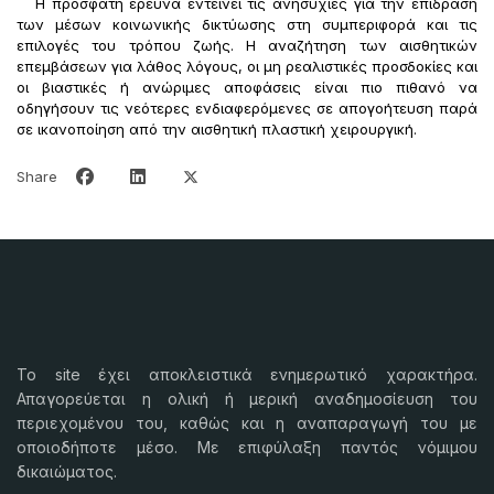
Η πρόσφατη έρευνα εντείνει τις ανησυχίες για την επίδραση
των μέσων κοινωνικής δικτύωσης στη συμπεριφορά και τις
επιλογές του τρόπου ζωής. Η αναζήτηση των αισθητικών
επεμβάσεων για λάθος λόγους, οι μη ρεαλιστικές προσδοκίες και
οι βιαστικές ή ανώριμες αποφάσεις είναι πιο πιθανό να
οδηγήσουν τις νεότερες ενδιαφερόμενες σε απογοήτευση παρά
σε ικανοποίηση από την αισθητική πλαστική χειρουργική.
Share
Το
site
έχει αποκλειστικά ενημερωτικό χαρακτήρα.
Απαγορεύεται η ολική ή μερική αναδημοσίευση του
περιεχομένου του, καθώς και η αναπαραγωγή του με
οποιοδήποτε μέσο. Με επιφύλαξη παντός νόμιμου
δικαιώματος.