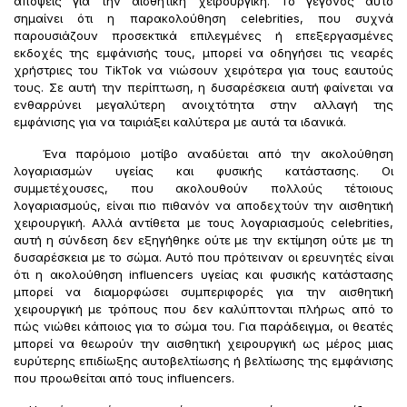
απόψεις για την αισθητική χειρουργική. Το γεγονός αυτό
σημαίνει ότι η παρακολούθηση celebrities, που συχνά
παρουσιάζουν προσεκτικά επιλεγμένες ή επεξεργασμένες
εκδοχές της εμφάνισής τους, μπορεί να οδηγήσει τις νεαρές
χρήστριες του TikTok να νιώσουν χειρότερα για τους εαυτούς
τους. Σε αυτή την περίπτωση, η δυσαρέσκεια αυτή φαίνεται να
ενθαρρύνει μεγαλύτερη ανοιχτότητα στην αλλαγή της
εμφάνισης για να ταιριάξει καλύτερα με αυτά τα ιδανικά.
Ένα παρόμοιο μοτίβο αναδύεται από την ακολούθηση
λογαριασμών υγείας και φυσικής κατάστασης. Οι
συμμετέχουσες, που ακολουθούν πολλούς τέτοιους
λογαριασμούς, είναι πιο πιθανόν να αποδεχτούν την αισθητική
χειρουργική. Αλλά αντίθετα με τους λογαριασμούς celebrities,
αυτή η σύνδεση δεν εξηγήθηκε ούτε με την εκτίμηση ούτε με τη
δυσαρέσκεια με το σώμα. Αυτό που πρότειναν οι ερευνητές είναι
ότι η ακολούθηση influencers υγείας και φυσικής κατάστασης
μπορεί να διαμορφώσει συμπεριφορές για την αισθητική
χειρουργική με τρόπους που δεν καλύπτονται πλήρως από το
πώς νιώθει κάποιος για το σώμα του. Για παράδειγμα, οι θεατές
μπορεί να θεωρούν την αισθητική χειρουργική ως μέρος μιας
ευρύτερης επιδίωξης αυτοβελτίωσης ή βελτίωσης της εμφάνισης
που προωθείται από τους influencers.