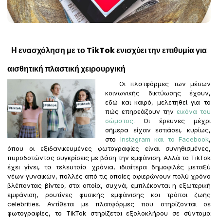
Η ενασχόληση με το TikTok ενισχύει την επιθυμία για
αισθητική πλαστική χειρουργική
Οι πλατφόρμες των μέσων
κοινωνικής δικτύωσης έχουν,
εδώ και καιρό, μελετηθεί για το
πώς επηρεάζουν την
εικόνα του
σώματος
. Οι έρευνες μέχρι
σήμερα είχαν εστιάσει, κυρίως,
στο
Instagram και το Facebook
,
όπου οι εξιδανικευμένες φωτογραφίες είναι συνηθισμένες,
πυροδοτώντας συγκρίσεις με βάση την εμφάνιση. Αλλά το TikTok
έχει γίνει, τα τελευταία χρόνια, ιδιαίτερα δημοφιλές μεταξύ
νέων γυναικών, πολλές από τις οποίες αφιερώνουν πολύ χρόνο
βλέποντας βίντεο, στα οποία, συχνά, εμπλέκονται η εξωτερική
εμφάνιση, ρουτίνες φυσικής εμφάνισης και τρόποι ζωής
celebrities. Αντίθετα με πλατφόρμες που στηρίζονται σε
φωτογραφίες, το TikTok στηρίζεται εξολοκλήρου σε σύντομα