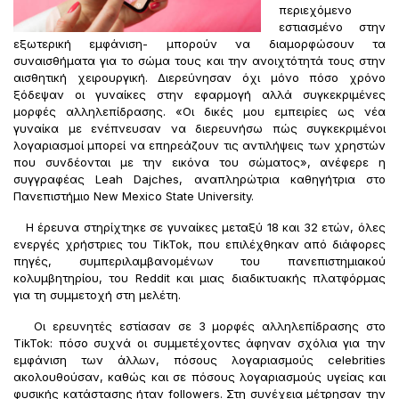
περιεχόμενο
εστιασμένο στην
εξωτερική εμφάνιση- μπορούν να διαμορφώσουν τα
συναισθήματα για το σώμα τους και την ανοιχτότητά τους στην
αισθητική χειρουργική. Διερεύνησαν όχι μόνο πόσο χρόνο
ξόδεψαν οι γυναίκες στην εφαρμογή αλλά συγκεκριμένες
μορφές αλληλεπίδρασης. «Οι δικές μου εμπειρίες ως νέα
γυναίκα με ενέπνευσαν να διερευνήσω πώς συγκεκριμένοι
λογαριασμοί μπορεί να επηρεάζουν τις αντιλήψεις των χρηστών
που συνδέονται με την εικόνα του σώματος», ανέφερε η
συγγραφέας Leah Dajches, αναπληρώτρια καθηγήτρια στο
Πανεπιστήμιο New Mexico State University.
Η έρευνα στηρίχτηκε σε γυναίκες μεταξύ 18 και 32 ετών, όλες
ενεργές χρήστριες του TikTok, που επιλέχθηκαν από διάφορες
πηγές, συμπεριλαμβανομένων του πανεπιστημιακού
κολυμβητηρίου, του Reddit και μιας διαδικτυακής πλατφόρμας
για τη συμμετοχή στη μελέτη.
Οι ερευνητές εστίασαν σε 3 μορφές αλληλεπίδρασης στο
TikTok: πόσο συχνά οι συμμετέχοντες άφηναν σχόλια για την
εμφάνιση των άλλων, πόσους λογαριασμούς celebrities
ακολουθούσαν, καθώς και σε πόσους λογαριασμούς υγείας και
φυσικής κατάστασης ήταν followers. Στη συνέχεια μέτρησαν την