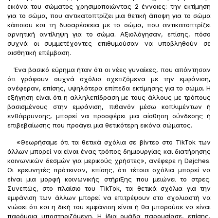
εικόνα του σώματος χρησιμοποιώντας 2 έννοιες: την εκτίμηση
για το σώμα, που αντικατοπτρίζει μια θετική άποψη για το σώμα
κάποιου και τη δυσαρέσκεια με το σώμα, που αντικατοπτρίζει
αρνητική αντίληψη για το σώμα. Αξιολόγησαν, επίσης, πόσο
συχνά οι συμμετέχοντες επιθυμούσαν να υποβληθούν σε
αισθητική επέμβαση.
Ένα βασικό εύρημα ήταν ότι οι νέες γυναίκες, που απάντησαν
ότι γράφουν συχνά σχόλια σχετιζόμενα με την εμφάνιση,
ανέφεραν, επίσης, υψηλότερα επίπεδα εκτίμησης για το σώμα. Η
εξήγηση είναι ότι η αλληλεπίδραση με τους άλλους με τρόπους
βασισμένους στην εμφάνιση, πιθανόν μέσω κοπλιμέντων ή
ενθάρρυνσης, μπορεί να προσφέρει μια αίσθηση σύνδεσης ή
επιβεβαίωσης που προάγει μια θετικότερη εικόνα σώματος.
«Θεωρήσαμε ότι τα θετικά σχόλια σε βίντεο στο TikTok των
άλλων μπορεί να είναι ένας τρόπος δημιουργίας και διατήρησης
κοινωνικών δεσμών για μερικούς χρήστες», ανέφερε η Dajches.
Οι ερευνητές πρότειναν, επίσης, ότι τέτοια σχόλια μπορεί να
είναι μια μορφή κοινωνικής στήριξης που μειώνει το στρες.
Συνεπώς, στο πλαίσιο του TikTok, τα θετικά σχόλια για την
εμφάνιση των άλλων μπορεί να επιτρέψουν στο σχολιαστή να
νιώσει ότι και η δική του εμφάνιση είναι ή θα μπορούσε να είναι
παρόμοια υποστηριζόμενη. Η ίδια ομάδα παρουσίασε, επίσης,