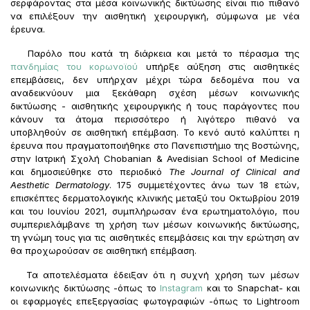
σερφάροντας στα μέσα κοινωνικής δικτύωσης είναι πιο πιθανό
να επιλέξουν την αισθητική χειρουργική, σύμφωνα με νέα
έρευνα.
Παρόλο που κατά τη διάρκεια και μετά το πέρασμα της
πανδημίας του κορωνοϊού
υπήρξε αύξηση στις αισθητικές
επεμβάσεις, δεν υπήρχαν μέχρι τώρα δεδομένα που να
αναδεικνύουν μια ξεκάθαρη σχέση μέσων κοινωνικής
δικτύωσης - αισθητικής χειρουργικής ή τους παράγοντες που
κάνουν τα άτομα περισσότερο ή λιγότερο πιθανό να
υποβληθούν σε αισθητική επέμβαση. Το κενό αυτό καλύπτει η
έρευνα που πραγματοποιήθηκε στο Πανεπιστήμιο της Βοστώνης,
στην Ιατρική Σχολή Chobanian & Avedisian School of Medicine
και δημοσιεύθηκε στο περιοδικό
The
Journal
of
Clinical
and
Aesthetic
Dermatology
. 175 συμμετέχοντες άνω των 18 ετών,
επισκέπτες δερματολογικής κλινικής μεταξύ του Οκτωβρίου 2019
και του Ιουνίου 2021, συμπλήρωσαν ένα ερωτηματολόγιο, που
συμπεριελάμβανε τη χρήση των μέσων κοινωνικής δικτύωσης,
τη γνώμη τους για τις αισθητικές επεμβάσεις και την ερώτηση αν
θα προχωρούσαν σε αισθητική επέμβαση.
Τα αποτελέσματα έδειξαν ότι η συχνή χρήση των μέσων
κοινωνικής δικτύωσης -όπως το
Instagram
και το Snapchat- και
οι εφαρμογές επεξεργασίας φωτογραφιών -όπως το Lightroom