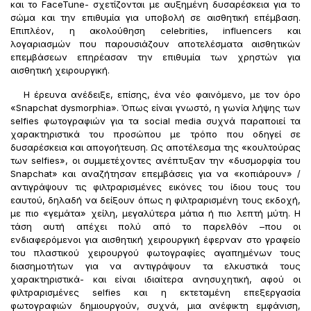
και το FaceTune- σχετίζονται με αυξημένη δυσαρέσκεια για το
σώμα και την επιθυμία για υποβολή σε αισθητική επέμβαση.
Επιπλέον, η ακολούθηση celebrities, influencers και
λογαριασμών που παρουσιάζουν αποτελέσματα αισθητικών
επεμβάσεων επηρέασαν την επιθυμία των χρηστών για
αισθητική χειρουργική.
Η έρευνα ανέδειξε, επίσης, ένα νέο φαινόμενο, με τον όρο
«Snapchat dysmorphia». Όπως είναι γνωστό, η γωνία λήψης των
selfies φωτογραφιών για τα social media συχνά παραποιεί τα
χαρακτηριστικά του προσώπου με τρόπο που οδηγεί σε
δυσαρέσκεια και απογοήτευση. Ως αποτέλεσμα της «κουλτούρας
των selfies», οι συμμετέχοντες ανέπτυξαν την «δυσμορφία του
Snapchat» και αναζήτησαν επεμβάσεις για να «κοπιάρουν» /
αντιγράψουν τις φιλτραρισμένες εικόνες του ίδιου τους του
εαυτού, δηλαδή να δείξουν όπως η φιλτραρισμένη τους εκδοχή,
με πιο «γεμάτα» χείλη, μεγαλύτερα μάτια ή πιο λεπτή μύτη. Η
τάση αυτή απέχει πολύ από το παρελθόν –που οι
ενδιαφερόμενοι για αισθητική χειρουργική έφερναν στο γραφείο
του πλαστικού χειρουργού φωτογραφίες αγαπημένων τους
διασημοτήτων για να αντιγράψουν τα ελκυστικά τους
χαρακτηριστικά- και είναι ιδιαίτερα ανησυχητική, αφού οι
φιλτραρισμένες selfies και η εκτεταμένη επεξεργασία
φωτογραφιών δημιουργούν, συχνά, μια ανέφικτη εμφάνιση,