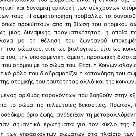
ητική και δυναμική εμπλοκή των σύγχρονων ατόμ
ν τους. Η σωματοποίηση προβάλλει τα συναισθήμ
 όπως προκύπτουν από τη βίωση του ατομικού σ
ς μιας δυναμικής πραγματικότητας, η οποία πα
άλογα με τη θέληση του ζωντανού υποκειμέν
 του σώματος, είτε ως βιολογικού, είτε ως κοινω
 του, την υποκειμενική, άμεση, προσωπική διάστ
η του ατόμου με το σώμα του. Έτσι, η Κοινωνιολογ
τικό ρόλο που διαδραματίζει η κατανόηση του σ
της ατομικής του ταυτότητας αλλά και της κοινων
ενος αριθμός παραγόντων που βοηθούν στην εξ
πό το σώμα τις τελευταίες δεκαετίες. Πρώτον, 
οσδόκιμο όριο ζωής, ανέδειξαν τη μεταβαλλόμε
αν σημαντικά ερωτήματα για τον κύκλο της ζ
ιση των γηρασκόντων σωμάτων στο πλαίσιο των