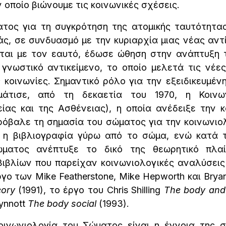
 οποίο βιώνουμε τις κοινωνικές σχέσεις.
ς για τη συγκρότηση της ατομικής ταυτότητας
άς, σε συνδυασμό με την κυριαρχία μιας νέας αν
ται με τον εαυτό, έδωσε ώθηση στην ανάπτυξη 
 γνωστικό αντικείμενο, το οποίο μελετά τις νέ
κοινωνίες. Σημαντικό ρόλο για την εξειδικευμέν
άτισε, από τη δεκαετία του 1970, η Κοινων
είας και της Ασθένειας), η οποία ανέδειξε την 
ρόβαλε τη σημασία του σώματος για την κοινωνιολ
 η βιβλιογραφία γύρω από το σώμα, ενώ κατά τ
ώματος ανέπτυξε το δικό της θεωρητικό πλαί
ιβλίων που παρείχαν κοινωνιολογικές αναλύσει
γο των Mike Featherstone, Mike Hepworth και Brya
eory
(1991), το έργο του Chris Shilling
The body and 
ynnott
The body social
(1993).
νωνιολογία του Σώματος είναι η έννοια της σ