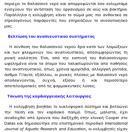
περιέχει το θαλασσινό νερό και απορροφώνται όσο κολυμπάμε
ενισχύουν την αντίσταση του οργανισμού σε ιούς και βακτήρια.
Παράλληλα η κολύμβηση κάνει το σώμα μας πιο ανθεκτικό σε
στρεσογόνους παράγοντες που επηρεάζουν το ανοσοποιητικό
μας.
Βελτίωση του αναπνευστικού συστήματος
Η σύνθεση του θαλασσινού νερού δρα κατά των λοιμώξεων
και των φλεγμονών του αναπνευστικού, αποσυμφορώντας τη
ρινική κοιλότητα. Έτσι, από την εισπνοή του θαλασσόνερου
ωφελημένα είναι τα άτομα που ταλαιπωρούνται από παθήσεις
του αναπνευστικού, όπως χρόνια ιγμορίτιδα, αλλεργική ρινίτιδα,
άσθμα. Γι’αυτό, εξάλλου, οι ρινικές πλύσεις με θαλασσινό νερό
αποδεικνύονται, συχνά, εξίσου ή και περισσότερο
αποτελεσματικές από τις φαρμακευτικές λύσεις.
Τόνωση της καρδιαγγειακής λειτουργίας
Η κολύμβηση βοηθάει το κυκλοφορικό σύστημα και βελτιώνει
την πίεση και τον καρδιακό παλμό. Όπως, μάλιστα, έχει
αναδειχθεί από έρευνα που διεξήχθη στην κλινική Cooper στο
Dallas και δημοσιεύτηκε στο επιστημονικό περιοδικό
International
Journal
of
Aquatic
Research
and
Education
, οι κολυμβητές είχαν