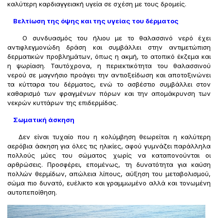
καλύτερη καρδιαγγειακή υγεία σε σχέση με τους δρομείς.
Βελτίωση της όψης και της υγείας του δέρματος
Ο συνδυασμός του ήλιου με το θαλασσινό νερό έχει
αντιφλεγμονώδη δράση και συμβάλλει στην αντιμετώπιση
δερματικών προβλημάτων, όπως η ακμή, το ατοπικό έκζεμα και
η ψωρίαση. Ταυτόχρονα, η περιεκτικότητα του θαλασσινού
νερού σε μαγνήσιο προάγει την αντιοξείδωση και αποτοξινώνει
τα κύτταρα του δέρματος, ενώ το ασβέστιο συμβάλλει στον
καθαρισμό των φραγμένων πόρων και την απομάκρυνση των
νεκρών κυττάρων της επιδερμίδας.
Σωματική άσκηση
Δεν είναι τυχαίο που η κολύμβηση θεωρείται η καλύτερη
αερόβια άσκηση για όλες τις ηλικίες, αφού γυμνάζει παράλληλα
πολλούς μύες του σώματος χωρίς να καταπονούνται οι
αρθρώσεις. Προσφέρει, επομένως, τη δυνατότητα για καύση
πολλών θερμίδων, απώλεια λίπους, αύξηση του μεταβολισμού,
σώμα πιο δυνατό, ευέλικτο και γραμμωμένο αλλά και τονωμένη
αυτοπεποίθηση.