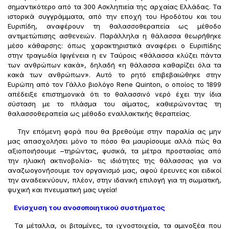
σημαντικότερο από τα 300 Ασκληπιεία της αρχαίας Ελλάδας. Τα
ιστορικά συγγράμματα, από την εποχή του Ηροδότου και του
Ευριπίδη, αναφέρουν τη θαλασσοθεραπεία ως μέθοδο
αντιμετώπισης ασθενειών. Παράλληλα η θάλασσα θεωρήθηκε
μέσο κάθαρσης: όπως χαρακτηριστικά αναφέρει ο Ευριπίδης
στην τραγωδία Ιφιγένεια η εν Ταύροις «θάλασσα κλύζει πάντα
των ανθρώπων κακά», δηλαδή «η θάλασσα καθαρίζει όλα τα
κακά των ανθρώπων». Αυτό το ρητό επιβεβαιώθηκε στην
Ευρώπη από τον Γάλλο βιολόγο Rene Quinton, ο οποίος το 1899
απέδειξε επιστημονικά ότι το θαλασσινό νερό έχει την ίδια
σύσταση με το πλάσμα του αίματος, καθιερώνοντας τη
θαλασσοθεραπεία ως μέθοδο εναλλακτικής θεραπείας.
Την επόμενη φορά που θα βρεθούμε στην παραλία ας μην
μας απασχολήσει μόνο το πόσο θα μαυρίσουμε αλλά πώς θα
αξιοποιήσουμε –τηρώντας, φυσικά, τα μέτρα προστασίας από
την ηλιακή ακτινοβολία- τις ιδιότητες της θάλασσας για να
αναζωογονήσουμε τον οργανισμό μας, αφού έρευνες και ειδικοί
την αναδεικνύουν, πλέον, στην ιδανική επιλογή για τη σωματική,
ψυχική και πνευματική μας υγεία!
Ενίσχυση του ανοσοποιητικού συστήματος
Τα μέταλλα, οι βιταμίνες, τα ιχνοστοιχεία, τα αμινοξέα που