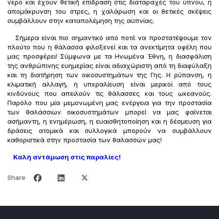
νερό και έχουν θετική επίδραση στις διαταραχές του ύπνου, η
απομάκρυνση του στρες, η χαλάρωση και οι θετικές σκέψεις
συμβάλλουν στην καταπολέμηση της αϋπνίας.
Σήμερα είναι πιο σημαντικό από ποτέ να προστατέψουμε τον
πλούτο που η θάλασσα φιλοξενεί και τα ανεκτίμητα οφέλη που
μας προσφέρει! Σύμφωνα με τα Ηνωμένα Έθνη, η διασφάλιση
της ανθρώπινης ευημερίας είναι αδιαχώριστη από τη διαφύλαξη
και τη διατήρηση των οικοσυστημάτων της Γης. Η ρύπανση, η
κλιματική αλλαγή, η υπεραλίευση είναι μερικοί από τους
κινδύνους που απειλούν τις θάλασσες και τους ωκεανούς.
Παρόλο που μία μεμονωμένη μας ενέργεια για την προστασία
των θαλάσσιων οικοσυστημάτων μπορεί να μας φαίνεται
ασήμαντη, η ενημέρωση, η ευαισθητοποίηση και η δέσμευση για
δράσεις ατομικά και συλλογικά μπορούν να συμβάλλουν
καθοριστικά στην προστασία των θαλασσών μας!
Καλή αντάμωση στις παραλίες!
Share