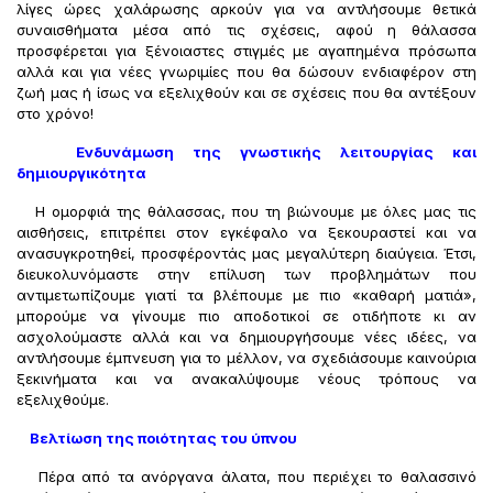
λίγες ώρες χαλάρωσης αρκούν για να αντλήσουμε θετικά
συναισθήματα μέσα από τις σχέσεις, αφού η θάλασσα
προσφέρεται για ξένοιαστες στιγμές με αγαπημένα πρόσωπα
αλλά και για νέες γνωριμίες που θα δώσουν ενδιαφέρον στη
ζωή μας ή ίσως να εξελιχθούν και σε σχέσεις που θα αντέξουν
στο χρόνο!
Ενδυνάμωση της γνωστικής λειτουργίας και
δημιουργικότητα
Η ομορφιά της θάλασσας, που τη βιώνουμε με όλες μας τις
αισθήσεις, επιτρέπει στον εγκέφαλο να ξεκουραστεί και να
ανασυγκροτηθεί, προσφέροντάς μας μεγαλύτερη διαύγεια. Έτσι,
διευκολυνόμαστε στην επίλυση των προβλημάτων που
αντιμετωπίζουμε γιατί τα βλέπουμε με πιο «καθαρή ματιά»,
μπορούμε να γίνουμε πιο αποδοτικοί σε οτιδήποτε κι αν
ασχολούμαστε αλλά και να δημιουργήσουμε νέες ιδέες, να
αντλήσουμε έμπνευση για το μέλλον, να σχεδιάσουμε καινούρια
ξεκινήματα και να ανακαλύψουμε νέους τρόπους να
εξελιχθούμε.
Βελτίωση της ποιότητας του ύπνου
Πέρα από τα ανόργανα άλατα, που περιέχει το θαλασσινό