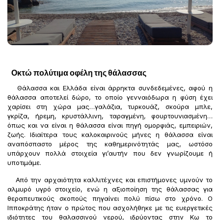
Οκτώ πολύτιμα οφέλη της θάλασσας
Θάλασσα και Ελλάδα είναι άρρηκτα συνδεδεμένες, αφού η
θάλασσα αποτελεί δώρο, το οποίο γενναιόδωρα η φύση έχει
χαρίσει στη χώρα μας…γαλάζια, τυρκουάζ, σκούρα μπλε,
γκρίζα, ήρεμη, κρυστάλλινη, ταραγμένη, φουρτουνιασμένη…
όπως και να είναι η θάλασσα είναι πηγή ομορφιάς, εμπειριών,
ζωής. Ιδιαίτερα τους καλοκαιρινούς μήνες η θάλασσα είναι
αναπόσπαστο μέρος της καθημερινότητάς μας, ωστόσο
υπάρχουν πολλά στοιχεία γι’αυτήν που δεν γνωρίζουμε ή
υποτιμάμε.
Από την αρχαιότητα καλλιτέχνες και επιστήμονες υμνούν το
αλμυρό υγρό στοιχείο, ενώ η αξιοποίηση της θάλασσας για
θεραπευτικούς σκοπούς πηγαίνει πολύ πίσω στο χρόνο. Ο
Ιπποκράτης ήταν ο πρώτος που ασχολήθηκε με τις ευεργετικές
ιδιότητες του θαλασσινού νερού, ιδρύοντας στην Κω το