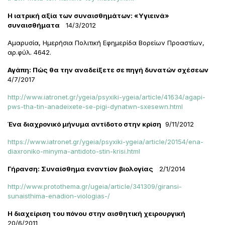
Η ιατρική αξία των συναισθημάτων: «Υγιεινά»
συναισθήματα
14/3/2012
Αμαρυσία, Ημερήσια Πολιτική Εφημερίδα Βορείων Προαστίων,
αρ.φύλ. 4642.
Αγάπη: Πώς θα την αναδείξετε σε πηγή δυνατών σχέσεων
4/7/2017
http://www.iatronet.gr/ygeia/psyxiki-ygeia/article/41634/agapi-
pws-tha-tin-anadeixete-se-pigi-dynatwn-sxesewn.html
Ένα διαχρονικό μήνυμα αντίδοτο στην κρίση
9/11/2012
https://www.iatronet.gr/ygeia/psyxiki-ygeia/article/20154/ena-
diaxroniko-minyma-antidoto-stin-krisi.html
Γήρανση: Συναίσθημα εναντίον βιολογίας
2/1/2014
http://www.protothema.gr/ugeia/article/341309/giransi-
sunaisthima-enadion-viologias-/
Η διαχείριση του πόνου στην αισθητική χειρουργική
20/6/2011