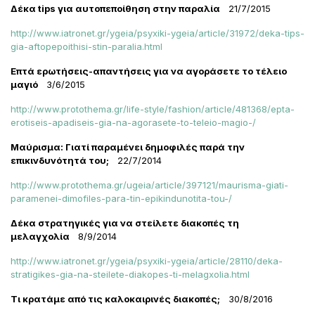
Δέκα
tips για αυτοπεποίθηση στην παραλία
21/7/2015
http://www.iatronet.gr/ygeia/psyxiki-ygeia/article/31972/deka-tips-
gia-aftopepoithisi-stin-paralia.html
Επτά ερωτήσεις-απαντήσεις για να αγοράσετε το τέλειο
μαγιό
3/6/2015
http://www.protothema.gr/life-style/fashion/article/481368/epta-
erotiseis-apadiseis-gia-na-agorasete-to-teleio-magio-/
Μαύρισμα: Γιατί παραμένει δημοφιλές παρά την
επικινδυνότητά του;
22/7/2014
http://www.protothema.gr/ugeia/article/397121/maurisma-giati-
paramenei-dimofiles-para-tin-epikindunotita-tou-/
Δέκα στρατηγικές για να στείλετε διακοπές τη
μελαγχολία
8/9/2014
http://www.iatronet.gr/ygeia/psyxiki-ygeia/article/28110/deka-
stratigikes-gia-na-steilete-diakopes-ti-melagxolia.html
Τι κρατάμε από τις καλοκαιρινές διακοπές;
30/8/2016