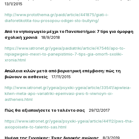
13/1/2015
http://www.protothema.gr/paidi/article/441875/giati-i-
diaforetikotita-tou-prosopou-odigei-sto-bullying/
Από το νηπιαγωγείο μέχρι το Πανεπιστήμιο: 7 tips για όμορφη
σχολική χρονιά
18/9/2018
https://www.iatronet.gr/ygeia/paidiatriki/article/47546/apo-to-
nipiagwgeio-mexri-to-panepistimio-7-tips-gia-omorfi-sxoliki-
xronia.html
Απώλεια κιλών μετά από βαριατρική επέμβαση: πώς τη
βιώνουν οι ασθενείς
17/11/2015
http://www.iatronet.gr/ygeia/psyxiki-ygeia/article/33541/apwleia-
kilwn-meta-apo-variatriki-epemvasi-pws-ti-viwnoyn-oi-
astheneis.html
Πώς θα αξιοποιήσετε το ταλέντο σας
29/12/2017
https://www.iatronet.gr/ygeia/psyxiki-ygeia/article/44112/pws-tha-
axiopoiisete-to-talento-sas.html
Ημέρα της Γυναίκας: Ένας διαρκής αγώνας
8/3/2019