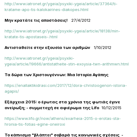
http://www.iatronet.gr/ygeia/psyxiki-ygeia/article/37364/ti-
kratame-apo-tis-kalokairines-diakopes.html
Μην κρατάτε τις αποστάσεις!
27/4/2012
http://www.iatronet.gr/ygeia/psyxiki-ygeia/article/18138/min-
kratate-tis-apostaseis-.html
Αντισταθείτε στην εξουσία των αριθμών
1/10/2012
http://www.iatronet.gr/ygeia/psyxiki-
ygeia/article/19666/antistatheite-stin-exoysia-twn-arithmwn.html
Τα δώρα των Χριστουγέννων: Μια Ιστορία Αγάπης
https://enallaktikidrasi.com/2017/12/dora-christoogenon-istoria-
agapis/
Εξάρχεια 2015: ο έρωτας στα χρόνια της φωτιάς έγινε
ονείρωξη; - συμμετοχή σε αφιέρωμα της Lifo
10/12/2015
https://www.lifo.gr/now/athens/exarheia-2015-o-erotas-sta-
hronia-tis-fotias-egine-oneiroxi
Το κάπνισμα "βλάπτει" σοβαρά τις κοινωνικές σχέσεις -