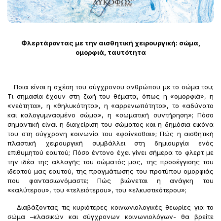
Φλερτάροντας με την αισθητική χειρουργική: σώμα,
ομορφιά, ταυτότητα
Ποια είναι η σχέση του σύγχρονου ανθρώπου με το σώμα του;
Τι σημασία έχουν στη ζωή του θέματα, όπως η «ομορφιά», η
«νεότητα», η «θηλυκότητα», η «αρρενωπότητα», το «αδύνατο
και καλογυμνασμένο σώμα», η «σωματική συντήρηση»; Πόσο
σημαντική είναι η διαχείριση του σώματος και η δημόσια εικόνα
του στη σύγχρονη κοινωνία του «φαίνεσθαι»; Πώς η αισθητική
πλαστική χειρουργική συμβάλλει στη δημιουργία ενός
επιθυμητού εαυτού; Πόσο έντονο έχει γίνει σήμερα το φλερτ με
την ιδέα της αλλαγής του σώματός μας, της προσέγγισης του
ιδεατού μας εαυτού, της πραγμάτωσης του προτύπου ομορφιάς
που φαντασιωνόμαστε; Πώς βιώνεται η ανάγκη του
«καλύτερου», του «τελειότερου», του «ελκυστικότερου»;
Διαβάζοντας τις κυριότερες κοινωνιολογικές θεωρίες για το
σώμα –κλασικών και σύγχρονων κοινωνιολόγων- θα βρείτε