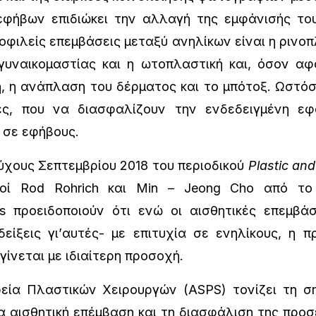
εφήβων επιδιώκει την αλλαγή της εμφάνισής τ
ημοφιλείς επεμβάσεις μεταξύ ανηλίκων είναι η ρινο
γυναικομαστίας και η ωτοπλαστική και, όσον αφ
η, η ανάπλαση του δέρματος και το μπότοξ. Ωστό
ές, που να διασφαλίζουν την ενδεδειγμένη εφ
 σε εφήβους.
χους Σεπτεμβρίου 2018 του περιοδικού
Plastic
an
γοί Rod Rohrich και Min – Jeong Cho από το
as προειδοποιούν ότι ενώ οι αισθητικές επεμβά
είξεις γι’αυτές- με επιτυχία σε ενηλίκους, η 
γίνεται με ιδιαίτερη προσοχή.
ία Πλαστικών Χειρουργών (ASPS) τονίζει τη σ
α αισθητική επέμβαση και τη διασφάλιση της προσ