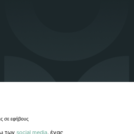
ις σε εφήβους
σω των
social media
, ένας