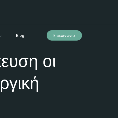
ς
Blog
Επικοινωνία
κευση οι
υργική