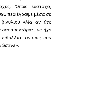
οχές. Όπως εύστοχα,
996 περιέγραψε μέσα σε
 βινυλίου «
Μα αν θες
τα σαραπεντάρια…με ήχο
ε ειδύλλια…αγάπες που
ειώσανε
».