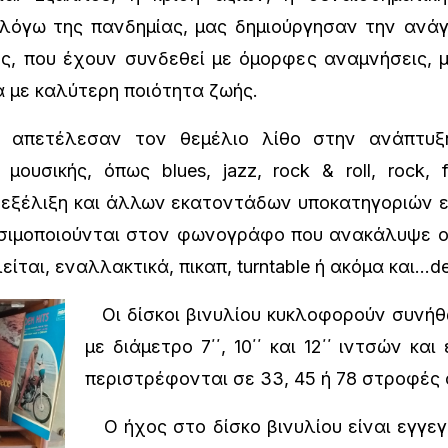
λόγω της πανδημίας, μας δημιούργησαν την ανά
ς, που έχουν συνδεθεί με όμορφες αναμνήσεις, μ
α με καλύτερη ποιότητα ζωής.
απετέλεσαν τον θεμέλιο λίθο στην ανάπτυξ
μουσικής, όπως blues, jazz, rock & roll, rock, 
 εξέλιξη και άλλων εκατοντάδων υποκατηγοριών ει
ησιμοποιούνται στον φωνογράφο που ανακάλυψε ο 
ίται, εναλλακτικά, πικαπ, turntable ή ακόμα και…dec
Οι δίσκοι βινυλίου κυκλοφορούν συνήθω
με διάμετρο 7΄΄, 10΄΄ και 12΄΄ ιντσών και
περιστρέφονται σε 33, 45 ή 78 στροφές
Ο ήχος στο δίσκο βινυλίου είναι εγγε