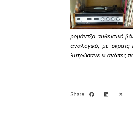
ρομάντζο αυθεντικό βά
αναλογικό, με σκρατς
λυτρώσανε κι αγάπες π
Share