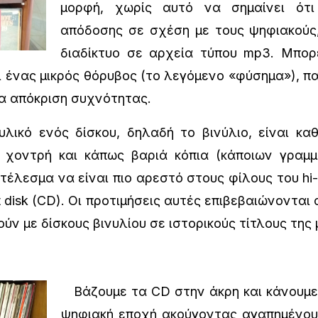
μορφή, χωρίς αυτό να σημαίνει ότι
απόδοσης σε σχέση με τους ψηφιακούς
διαδίκτυο σε αρχεία τύπου mp3. Μπορ
 ένας μικρός θόρυβος (το λεγόμενο «φύσημα»), π
ία απόκριση συχνότητας.
κό ενός δίσκου, δηλαδή το βινύλιο, είναι καθα
 χοντρή και κάπως βαριά κόπια (κάποιων γραμμα
τέλεσμα να είναι πιο αρεστό στους φίλους του hi
 disk (CD). Οι προτιμήσεις αυτές επιβεβαιώνονται 
ύν με δίσκους βινυλίου σε ιστορικούς τίτλους της 
Βάζουμε τα CD στην άκρη και κάνουμε 
ψηφιακή εποχή ακούγοντας αγαπημένους