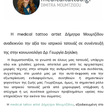
Η medical tattoo artist Δήμητρα Μουμτζίδου
αναδεικνύει την αξία του ιατρικού τατουάζ σε συνέντευξή
της στην κοινωνιολόγο Δρ. Γεωργία Δηλάκη
Η δερματοστιξία, το γνωστό σε όλους μας τατουάζ, υπάρχει
εδώ και χιλιάδες χρόνια, αποτελεί μια από τις αρχαιότερες
μορφές τέχνης στην ιστορία της ανθρωπότητας και συνδέεται,
συχνότερα, στο μυαλό μας με την αυτό-έκφραση και την
εξωτερίκευση ενδιαφερόντων, συνηθειών ή σημαντικών
γεγονότων της ζωής μας. Γνωρίζουμε, όμως, το σημαντικό ρόλο
του ιατρικού τατουάζ μετά από χειρουργική επέμβαση ή
ατύχημα ή ως συνέπεια χρόνιων προβλημάτων υγείας που
επηρεάζουν την εικόνα του σώματος;
Η
medical tattoo artist
Δήμητρα Μουμτζίδου
, εξειδικευμένη στο