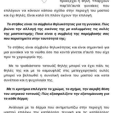
προεξέχει η θηλή. Υπάρχουν
παρ’όλ’αυτά γυναίκες που
επιλέγουν να κάνουν κάποιο σχέδιο στην περιοχή του μαστού
και όχι θηλές. Είναι καλό ότι πλέον έχουν την επιλογή.
Το στήθος είναι το σύμβολο θηλυκότητας για τη γυναίκα. Πώς
βιώνει την αλλαγή της εικόνας της με καλυμμένες τις ουλές
της μαστεκτομής; Ποια είναι η συμβολή της παρέμβασής σας
που παρατηρείτε στην ταυτότητά της;
Το στήθος είναι σύμβολο θηλυκότητας και είναι σημαντικό για
μια γυναίκα να το νιώθει όσο πιο κοντά γίνεται σ’αυτό που είχε
πριν το χειρουργείο της.
Με το τρισδιάστατο τατουάζ θηλής μπορεί να έχει πάλι τις
θηλές της και με το καμουφλάζ στις μετεγχειρητικές ουλές
μπορεί να βελτιωθεί η συνολική εικόνα του μαστού και κατα
συνέπεια και η ψυχολογία της.
Με τι κριτήρια επιλέγετε το χρώμα, το σχήμα, την ακριβή θέση
του ιατρικού τατουάζ; Πώς εξασφαλίζετε την εξατομίκευση για
το κάθε δέρμα;
Ανάλογα με το δέρμα που αντιμετωπίζω στην περιοχή του
μαστού επιλέγω την κατάλληλη τεχνική και τις κατάλληλες