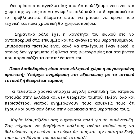
Θα πρέπει ο επαγγελματίας που θα επιλέξουμε να είναι στο
χώρο της υγείας και να γνωρίζει πολύ καλά τα διαφορετικά και
τα προβληματικά δέρματα ώστε να μπορεί να κρίνει ποια
τεχνική και ποια χρωστική θα χρησιμοποιήσει.
Σημαντικό ρόλο έχει η ικανότητα του ειδικού στο να
ανταποκριθεί στις επιθυμίες και τις ανάγκες του θεραπευόμενου.
Επιπρόσθετα πιστεύω είναι καλό να επιλέγουμε έναν ειδικό, ο
οποίος δεν χρησιμοποιεί φίλτρα στις φωτογραφίες και στα βίντεο
που παρουσιάζει τα αποτελέσματά του.
Πόσο διαδεδομένη είναι στον ελληνικό χώρο η συγκεκριμένη
πρακτική; Υπάρχει ενημέρωση και εξοικείωση με το ιατρικό
τατουάζ ή θεωρείται ταμπού;
Τα τελευταία χρόνια υπάρχει μεγάλη ανάπτυξη του ιατρικού
τατουάζ στην Ελλάδα και δεν θεωρείται ταμπού. Πλέον όλο και
περισσότεροι γιατροί ενημερώνουν τους ασθενείς τους ότι
έχουν και αυτό σαν όπλο στην διαδικασία της θεραπείας τους.
Κυρία Μουμτζίδου σας ευχαριστώ πολύ για τη συνέντευξη.
Σας εύχομαι να βοηθήσετε πολλούς ακόμα ανθρώπους να
βελτιώσουν την εικόνα του σώματός τους και την ποιότητα ζωής
τους με τη δύναμη του ιατρικού τατουάζ!