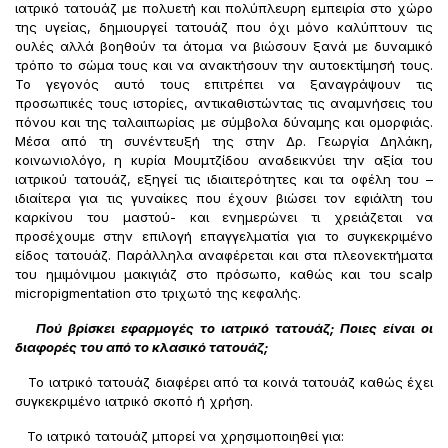
ιατρικό τατουάζ με πολυετή και πολύπλευρη εμπειρία στο χώρο
της υγείας, δημιουργεί τατουάζ που όχι μόνο καλύπτουν τις
ουλές αλλά βοηθούν τα άτομα να βιώσουν ξανά με δυναμικό
τρόπο το σώμα τους και να ανακτήσουν την αυτοεκτίμησή τους.
Το γεγονός αυτό τους επιτρέπει να ξαναγράψουν τις
προσωπικές τους ιστορίες, αντικαθιστώντας τις αναμνήσεις του
πόνου και της ταλαιπωρίας με σύμβολα δύναμης και ομορφιάς.
Μέσα από τη συνέντευξή της στην Δρ. Γεωργία Δηλάκη,
κοινωνιολόγο, η κυρία Μουμτζίδου αναδεικνύει την αξία του
ιατρικού τατουάζ, εξηγεί τις ιδιαιτερότητες και τα οφέλη του –
ιδιαίτερα για τις γυναίκες που έχουν βιώσει τον εφιάλτη του
καρκίνου του μαστού- και ενημερώνει τι χρειάζεται να
προσέχουμε στην επιλογή επαγγελματία για το συγκεκριμένο
είδος τατουάζ. Παράλληλα αναφέρεται και στα πλεονεκτήματα
του ημιμόνιμου μακιγιάζ στο πρόσωπο, καθώς και του scalp
micropigmentation στο τριχωτό της κεφαλής.
Πού βρίσκει εφαρμογές το ιατρικό τατουάζ; Ποιες είναι οι
διαφορές του από το κλασικό τατουάζ;
Το ιατρικό τατουάζ διαφέρει από τα κοινά τατουάζ καθώς έχει
συγκεκριμένο ιατρικό σκοπό ή χρήση.
Το ιατρικό τατουάζ μπορεί να χρησιμοποιηθεί για: