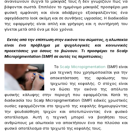
ανανεώνουν συχνά το μακιγιάζ τους ή δεν γνωρίζουν πώς να
βάφονται σωστά. Επιπλέον το ημιμόνιμο μακιγιάζ προσφέρει μια
φυσική εμφάνιση και είναι αδιάβροχο εξασφαλίζοντας ένα
αψεγάδιαστο look ακόμη και σε συνθήκες υγρασίας. Η διαδικαδία
της εφαρμογής είναι απλή και γρήγορη και η συντήρησή του
γίνεται μετά από ένα με δύο χρόνια.
Εκτός από την επίπτωση στην εικόνα του σώματος, η αλωπεκία
είναι ένα πρόβλημα με ψυχολογικές και κοινωνικές
προεκτάσεις για όσους το βιώνουν. Τι προσφέρει το
Scalp
Micropigmentation (
SMP) σε αυτές τις περιπτώσεις;
Το
Scalp Micropigmentation
(SMP) είναι
μια τεχνική που χρησιμοποιείται για την
αποκατάσταση της αραίωσης του
τριχωτού της κεφαλής. Ο στόχος είναι
να δώσει την εικόνα της απόλυτα
φυσικής κάλυψης στην περιοχή που εφαρμόζεται. Κατά τη
διαδικασία του Scalp Micropigmentation (SMP) ειδικές χρωστικές
ουσίες εφαρμόζονται στο τριχωτό της κεφαλής δημιουργώντας
την ψευδαίσθηση τριχών και αποτυπώνοντας ένα φυσικό
αποτέλεσμα. Αυτή η τεχνική μπορεί να βοηθήσει τους
ανθρώπους με αλωπεκία να αποκτήσουν ένα πιο πλούσιο και
φυσικό αποτέλεσμα στο τριχωτό της κεφαλής τους.