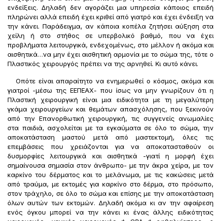
ενδείξεις. Δηλαδή δεν αγοράζει μια υπηρεσία κάποιος επειδή
πληρώνει αλλά επειδή έχει κριθεί από γιατρό και έχει ένδειξη να
την κάνει. Παράδειγμα, αν κάποια κοπέλα ζητήσει αύξηση στα
χείλη ή στο στήθος σε υπερβολικό βαθμό, που να έχει
προβλήματα λειτουργικά, ενδεχομένως, στο μέλλον ή ακόμα και
αισθητικά…να μην έχει αισθητική αρμονία με το σώμα της, τότε ο
Πλαστικός χειρουργός πρέπει να της αρνηθεί. Κι αυτό κάνει.
Οπότε είναι απαραίτητο να ενημερωθεί ο κόσμος, ακόμα και
γιατροί -μέσω της ΕΕΠΕΑΧ- που ίσως να μην γνωρίζουν ότι η
Πλαστική χειρουργική είναι μια ειδικότητα με τη μεγαλύτερη
γκάμα χειρουργείων και θεμάτων απασχόλησης, που ξεκινούν
από την Επανορθωτική χειρουργική, τις συγγενείς ανωμαλίες
στα παιδιά, ασχολείται με τα εγκαύματα σε όλο το σώμα, την
αποκατάσταση μαστού μετά από μαστεκτομή, όλες τις
επεμβάσεις που χρειάζονται για να αποκατασταθούν οι
δυσμορφίες λειτουργικά και αισθητικά -γιατί η μορφή έχει
σημαίνουσα σημασία στον άνθρωπο- με την άκρα χείρα, με τον
καρκίνο του δέρματος και το μελάνωμα, με τις κακώσεις μετά
από τραύμα, με εκτομές για καρκίνο στο δέρμα, στο πρόσωπο,
στον τράχηλο, σε όλο το σώμα και επίσης με την αποκατάσταση
όλων αυτών των εκτομών. Δηλαδή ακόμα κι αν την αφαίρεση
ενός όγκου μπορεί να την κάνει κι ένας άλλης ειδικότητας