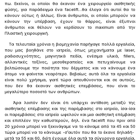
πω. Εκείνοι, οι οποίοι θα έκαναν ένα χειρουργείο αισθητικής
φύσης, για παράδειγμα ένα facelift…θα έλεγα ότι αυτοί θα το
κάνουν ούτως ή άλλως. Είναι άνθρωποι, οι οποίοι μπορούν να
κάνουν την υπέρβαση, έχουν το θάρρος, είναι έξυπνοι
άνθρωποι και θέλουν να κερδίσουν το maximum από την
Πλαστική χειρουργική.
Τα τελευταία χρόνια η βιομηχανία παρήγαγε πολλά εργαλεία,
που μας βοηθάνε στο ιατρείο, όπως μηχανήματα με laser,
ραδιοσυχνότητες, μαγνητικά πεδία, ενέσιμα υλικά, fillers,
αλλαντικές τοξίνες, μεσοθεραπείες και πετυχαίνουμε να
βελτιώσουμε την ποιότητα του δέρματος και να κάνουμε ένα
άτομο να φαίνεται νεαρότερο. Βεβαίως αυτά όλα τα εργαλεία
είναι πολύ χρήσιμα, γιατί τώρα απευθύνονται και σε αυτούς,
που δεν θα έκαναν αισθητικές επεμβάσεις, που είναι το
μεγαλύτερο ποσοστό των ανθρώπων.
Άρα λοιπόν δεν είναι ότι υπάρχει αντίθεση μεταξύ της
αισθητικής επέμβασης και της παρέμβασης στο ιατρείο, ίσα-ίσα
οι παρεμβάσεις στο ιατρείο ωφελούν και μια αισθητική επέμβαση
και επιπλέον την καθυστερούν, δηλ. ένα facelift που πριν από
20 χρόνια μπορεί να ξεκινάγαμε να το κάναμε από τα 45 και 50
τώρα μπορεί να το κάνουμε -σ’αυτόν που θα το έκανε δηλαδή-
μετά τα 55 και 60, διότι έχουμε όλα αυτά τα σύγχρονα εργαλεία,