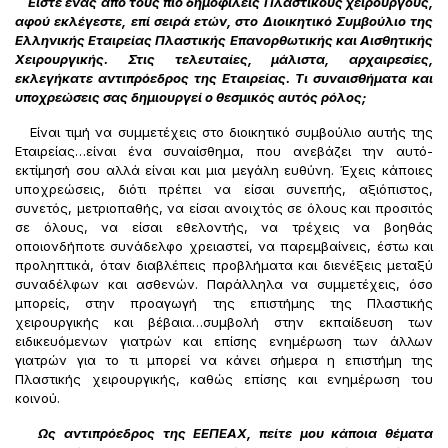
Είστε ένας από τους πιο δημοφιλείς Πλαστικούς χειρουργούς,
αφού εκλέγεστε, επί σειρά ετών, στο Διοικητικό Συμβούλιο της
Ελληνικής Εταιρείας Πλαστικής Επανορθωτικής και Αισθητικής
Χειρουργικής. Στις τελευταίες, μάλιστα, αρχαιρεσίες,
εκλεγήκατε αντιπρόεδρος της Εταιρείας. Τι συναισθήματα και
υποχρεώσεις σας δημιουργεί ο θεσμικός αυτός ρόλος;
Είναι τιμή να συμμετέχεις στο διοικητικό συμβούλιο αυτής της
Εταιρείας…είναι ένα συναίσθημα, που ανεβάζει την αυτό-
εκτίμησή σου αλλά είναι και μια μεγάλη ευθύνη. Έχεις κάποιες
υποχρεώσεις, διότι πρέπει να είσαι συνεπής, αξιόπιστος,
συνετός, μετριοπαθής, να είσαι ανοιχτός σε όλους και προσιτός
σε όλους, να είσαι εθελοντής, να τρέχεις να βοηθάς
οποιονδήποτε συνάδελφο χρειαστεί, να παρεμβαίνεις, έστω και
προληπτικά, όταν διαβλέπεις προβλήματα και διενέξεις μεταξύ
συναδέλφων και ασθενών. Παράλληλα να συμμετέχεις, όσο
μπορείς, στην προαγωγή της επιστήμης της Πλαστικής
χειρουργικής και βέβαια…συμβολή στην εκπαίδευση των
ειδικευόμενων γιατρών και επίσης ενημέρωση των άλλων
γιατρών για το τι μπορεί να κάνει σήμερα η επιστήμη της
Πλαστικής χειρουργικής, καθώς επίσης και ενημέρωση του
κοινού.
Ως αντιπρόεδρος της ΕΕΠΕΑΧ, πείτε μου κάποια θέματα