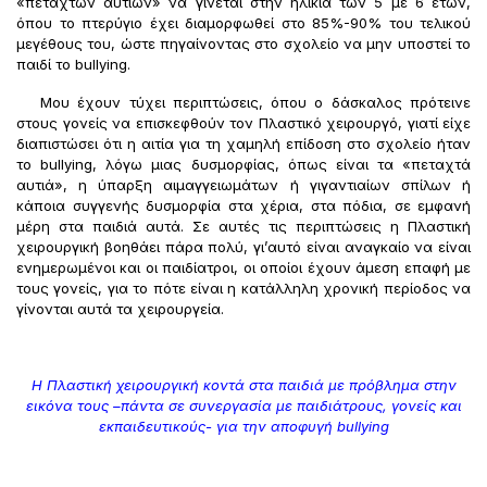
«πεταχτών αυτιών» να γίνεται στην ηλικία των 5 με 6 ετών,
όπου το πτερύγιο έχει διαμορφωθεί στο 85%-90% του τελικού
μεγέθους του, ώστε πηγαίνοντας στο σχολείο να μην υποστεί το
παιδί το bullying.
Μου έχουν τύχει περιπτώσεις, όπου ο δάσκαλος πρότεινε
στους γονείς να επισκεφθούν τον Πλαστικό χειρουργό, γιατί είχε
διαπιστώσει ότι η αιτία για τη χαμηλή επίδοση στο σχολείο ήταν
το bullying, λόγω μιας δυσμορφίας, όπως είναι τα «πεταχτά
αυτιά», η ύπαρξη αιμαγγειωμάτων ή γιγαντιαίων σπίλων ή
κάποια συγγενής δυσμορφία στα χέρια, στα πόδια, σε εμφανή
μέρη στα παιδιά αυτά. Σε αυτές τις περιπτώσεις η Πλαστική
χειρουργική βοηθάει πάρα πολύ, γι’αυτό είναι αναγκαίο να είναι
ενημερωμένοι και οι παιδίατροι, οι οποίοι έχουν άμεση επαφή με
τους γονείς, για το πότε είναι η κατάλληλη χρονική περίοδος να
γίνονται αυτά τα χειρουργεία.
Η Πλαστική χειρουργική κοντά στα παιδιά με πρόβλημα στην
εικόνα τους –πάντα σε συνεργασία με παιδιάτρους, γονείς και
εκπαιδευτικούς- για την αποφυγή
bullying