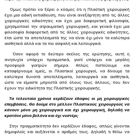
Όμως πρέπει να ξέρει ο κόσμος ότι η Πλαστική χειρουργική
έχει μια ειδική εκπαίδευση, που είναι ανεξάρτητη από τις άλλες
χειρουργικές ειδικότητες και έχει μια διαφορετική φιλοσοφία,
χρησιμοποιεί την ατραυματική χειρουργική…και γενικά έχει μια
φιλοσοφία διαφορετική από τις άλλες χειρουργικές ειδικότητες,
έτσι ώστε τα αποτελέσματά της να είναι όχι μόνο τα καλύτερα
αισθητικά αλλά και τα πιο ασφαλή και λειτουργικά.
Όσον αφορά το δεύτερο σκέλος της ερώτησης, αυτή η
ανησυχία υπάρχει πραγματικά, γιατί υπάρχει και μεγάλη
προσφορά γιατρών σήμερα. Απλώς πιστεύουμε και
καταφέρνουμε εμείς, οι Πλαστικοί χειρουργοί, να δίνουμε τα
καλύτερα δυνατά αποτελέσματα, λειτουργικά και αισθητικά,
ώστε να είμαστε μπροστά από όλους τους άλλους, που δεν
έχουν την ειδικότητα της Πλαστικής χειρουργικής.
Τα τελευταία χρόνια κερδίζουν έδαφος οι μη χειρουργικές
επεμβάσεις. Θα δούμε στο μέλλον Πλαστικούς χειρουργούς να
κάνουν μόνο μη χειρουργικά και όχι χειρουργική, δηλαδή να
κρατάνε μόνο βελόνα και όχι νυστέρι;
Στην πραγματικότητα δεν κερδίζουν έδαφος, απλώς γίνονται
δημοφιλείς και αυξάνεται ο αριθμός τους. Δηλαδή τι θέλω να