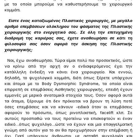
με τα οποία μπορούμε να καθυστερήσουμε το χειρουργικό
κομμάτι.
Είστε ένας καταξιωμένος Πλαστικός χειρουργός, με μεγάλο
αριθμό επεμβάσεων ολόκληρου του φάσματος της Πλαστικής
χειρουργικής στο ενεργητικό σας. Σε όλη την επιτυχημένη
διαδρομή της καριέρας σας, έχετε αναθεωρήσει σε κάτι τη
φιλοσοφία σας όσον αφορά την άσκηση της Πλαστικής
χειρουργικής;
Ναι, έχω αναθεωρήσει. Τώρα είμαι πολύ πιο προσεκτικός, ώστε
να κρίνω από την αρχή αν ο ενδιαφερόμενος έχει την
κατάλληλη ένδειξη να κάνει ένα χειρουργείο. Και εννοώ,
δηλαδή, το ψυχολογικό κομμάτι, διότι όπως ξέρετε υπάρχουν
και άτομα με το Body Dysmorphic Syndrome, τα οποία είναι
επιρρεπή σε επεμβάσεις Αισθητικής χειρουργικής, επειδή έχουν
εμμονές με μερικά ανατομικά στοιχεία τους. Όσον αφορά αυτά
τα άτομα, ξέρουμε ότι δεν πρόκειται να βρουν τη λύση ποτέ
όσες επεμβάσεις και να κάνουν -ειδικά όταν οι επεμβάσεις
αφορούν το πρόσωπο, όπως ρινοπλαστική, facelift κλπ. Σε
αυτούς προσπαθώ να τους προτείνω να επισκεφτούν κι έναν
ειδικό…όπως ψυχολόγο…ώστε να έχουν και μια επαγγελματική
γνώμη από αυτόν για το αν θα προχωρήσουν στην επέμβαση ή
όχι. Γιατί υπάρχουν άνθρωποι με ασταθή ψυχολογία και