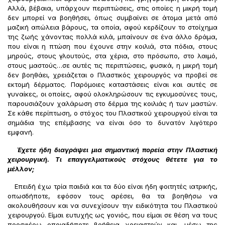
Αλλά, βέβαια, υπάρχουν περιπτώσεις, στις οποίες η μικρή τομή
δεν μπορεί να βοηθήσει, όπως συμβαίνει σε άτομα μετά από
μαζική απώλεια βάρους, τα οποία, αφού κερδίζουν το στοίχημα
της ζωής χάνοντας πολλά κιλά, μπαίνουν σε ένα άλλο δράμα,
που είναι η πτώση που έχουνε στην κοιλιά, στα πόδια, στους
μηρούς, στους γλουτούς, στα χέρια, στο πρόσωπο, στο λαιμό,
στους μαστούς…σε αυτές τις περιπτώσεις, φυσικά, η μικρή τομή
δεν βοηθάει, χρειάζεται ο Πλαστικός χειρουργός να προβεί σε
εκτομή δέρματος. Παρόμοιες καταστάσεις είναι και αυτές σε
γυναίκες, οι οποίες, αφού ολοκληρώσουν τις εγκυμοσύνες τους,
παρουσιάζουν χαλάρωση στο δέρμα της κοιλιάς ή των μαστών.
Σε κάθε περίπτωση, ο στόχος του Πλαστικού χειρουργού είναι τα
σημάδια της επέμβασης να είναι όσο το δυνατόν λιγότερο
εμφανή.
Έχετε ήδη διαγράψει μια σημαντική πορεία στην Πλαστική
χειρουργική. Τι επαγγελματικούς στόχους θέτετε για το
μέλλον;
Επειδή έχω τρία παιδιά και τα δύο είναι ήδη φοιτητές ιατρικής,
οπωσδήποτε, εφόσον τους αρέσει, θα τα βοηθήσω να
ακολουθήσουν και να συνεχίσουν την ειδικότητα του Πλαστικού
χειρουργού. Είμαι ευτυχής ως γονιός, που είμαι σε θέση να τους
προσφέρω οποιαδήποτε βοήθεια χρειαστούν και, μέσω της