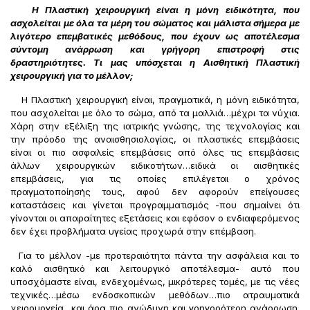
Η Πλαστική χειρουργική είναι η μόνη ειδικότητα, που
ασχολείται με όλα τα μέρη του σώματος και μάλιστα σήμερα με
λιγότερο επεμβατικές μεθόδους, που έχουν ως αποτέλεσμα
σύντομη ανάρρωση και γρήγορη επιστροφή στις
δραστηριότητες. Τι μας υπόσχεται η Αισθητική Πλαστική
χειρουργική για το μέλλον;
Η Πλαστική χειρουργική είναι, πραγματικά, η μόνη ειδικότητα,
που ασχολείται με όλο το σώμα, από τα μαλλιά…μέχρι τα νύχια.
Χάρη στην εξέλιξη της ιατρικής γνώσης, της τεχνολογίας και
την πρόοδο της αναισθησιολογίας, οι πλαστικές επεμβάσεις
είναι οι πιο ασφαλείς επεμβάσεις από όλες τις επεμβάσεις
άλλων χειρουργικών ειδικοτήτων…ειδικά οι αισθητικές
επεμβάσεις, για τις οποίες επιλέγεται ο χρόνος
πραγματοποίησής τους, αφού δεν αφορούν επείγουσες
καταστάσεις και γίνεται προγραμματισμός -που σημαίνει ότι
γίνονται οι απαραίτητες εξετάσεις και εφόσον ο ενδιαφερόμενος
δεν έχει προβλήματα υγείας προχωρά στην επέμβαση.
Για το μέλλον -με προτεραιότητα πάντα την ασφάλεια και το
καλό αισθητικό και λειτουργικό αποτέλεσμα- αυτό που
υποσχόμαστε είναι, ενδεχομένως, μικρότερες τομές, με τις νέες
τεχνικές…μέσω ενδοσκοπικών μεθόδων…πιο ατραυματικά
χειρουργεία…και άρα πιο ανώδυνη και γρηγορότερη ανάρρωση.