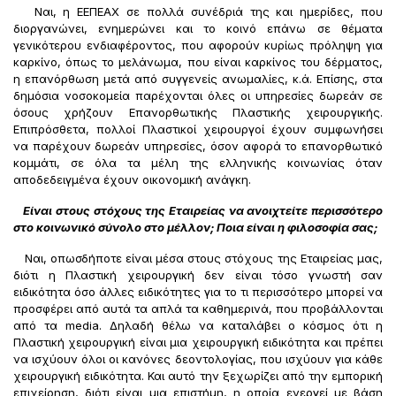
Ναι, η ΕΕΠΕΑΧ σε πολλά συνέδριά της και ημερίδες, που
διοργανώνει, ενημερώνει και το κοινό επάνω σε θέματα
γενικότερου ενδιαφέροντος, που αφορούν κυρίως πρόληψη για
καρκίνο, όπως το μελάνωμα, που είναι καρκίνος του δέρματος,
η επανόρθωση μετά από συγγενείς ανωμαλίες, κ.ά. Επίσης, στα
δημόσια νοσοκομεία παρέχονται όλες οι υπηρεσίες δωρεάν σε
όσους χρήζουν Επανορθωτικής Πλαστικής χειρουργικής.
Επιπρόσθετα, πολλοί Πλαστικοί χειρουργοί έχουν συμφωνήσει
να παρέχουν δωρεάν υπηρεσίες, όσον αφορά το επανορθωτικό
κομμάτι, σε όλα τα μέλη της ελληνικής κοινωνίας όταν
αποδεδειγμένα έχουν οικονομική ανάγκη.
Είναι στους στόχους της Εταιρείας να ανοιχτείτε περισσότερο
στο κοινωνικό σύνολο στο μέλλον; Ποια είναι η φιλοσοφία σας;
Ναι, οπωσδήποτε είναι μέσα στους στόχους της Εταιρείας μας,
διότι η Πλαστική χειρουργική δεν είναι τόσο γνωστή σαν
ειδικότητα όσο άλλες ειδικότητες για το τι περισσότερο μπορεί να
προσφέρει από αυτά τα απλά τα καθημερινά, που προβάλλονται
από τα media. Δηλαδή θέλω να καταλάβει ο κόσμος ότι η
Πλαστική χειρουργική είναι μια χειρουργική ειδικότητα και πρέπει
να ισχύουν όλοι οι κανόνες δεοντολογίας, που ισχύουν για κάθε
χειρουργική ειδικότητα. Και αυτό την ξεχωρίζει από την εμπορική
επιχείρηση, διότι είναι μια επιστήμη, η οποία ενεργεί με βάση