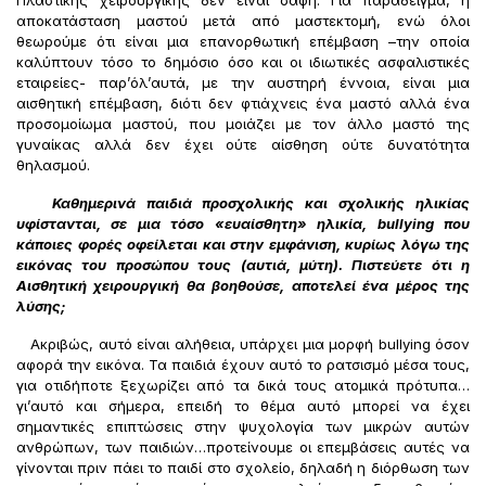
Πλαστικής χειρουργικής δεν είναι σαφή. Για παράδειγμα, η
αποκατάσταση μαστού μετά από μαστεκτομή, ενώ όλοι
θεωρούμε ότι είναι μια επανορθωτική επέμβαση –την οποία
καλύπτουν τόσο το δημόσιο όσο και οι ιδιωτικές ασφαλιστικές
εταιρείες- παρ’όλ’αυτά, με την αυστηρή έννοια, είναι μια
αισθητική επέμβαση, διότι δεν φτιάχνεις ένα μαστό αλλά ένα
προσομοίωμα μαστού, που μοιάζει με τον άλλο μαστό της
γυναίκας αλλά δεν έχει ούτε αίσθηση ούτε δυνατότητα
θηλασμού.
Καθημερινά παιδιά προσχολικής και σχολικής ηλικίας
υφίστανται, σε μια τόσο «ευαίσθητη» ηλικία,
bullying που
κάποιες φορές οφείλεται και στην εμφάνιση, κυρίως λόγω της
εικόνας του προσώπου τους (αυτιά, μύτη). Πιστεύετε ότι η
Αισθητική χειρουργική θα βοηθούσε, αποτελεί ένα μέρος της
λύσης;
Ακριβώς, αυτό είναι αλήθεια, υπάρχει μια μορφή bullying όσον
αφορά την εικόνα. Τα παιδιά έχουν αυτό το ρατσισμό μέσα τους,
για οτιδήποτε ξεχωρίζει από τα δικά τους ατομικά πρότυπα…
γι’αυτό και σήμερα, επειδή το θέμα αυτό μπορεί να έχει
σημαντικές επιπτώσεις στην ψυχολογία των μικρών αυτών
ανθρώπων, των παιδιών…προτείνουμε οι επεμβάσεις αυτές να
γίνονται πριν πάει το παιδί στο σχολείο, δηλαδή η διόρθωση των