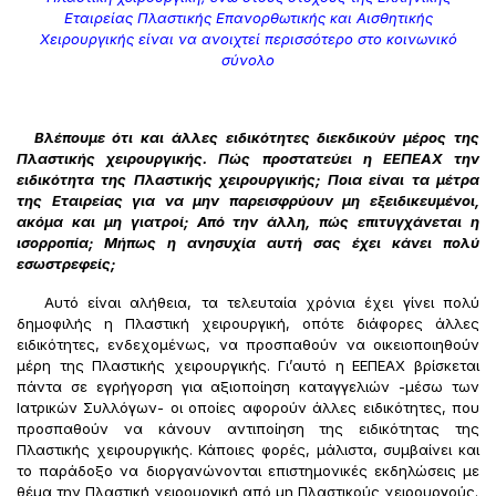
Εταιρείας Πλαστικής Επανορθωτικής και Αισθητικής
Χειρουργικής είναι να ανοιχτεί περισσότερο στο κοινωνικό
σύνολο
Βλέπουμε ότι και άλλες ειδικότητες διεκδικούν μέρος της
Πλαστικής χειρουργικής. Πώς προστατεύει η ΕΕΠΕΑΧ την
ειδικότητα της Πλαστικής χειρουργικής; Ποια είναι τα μέτρα
της Εταιρείας για να μην παρεισφρύουν μη εξειδικευμένοι,
ακόμα και μη γιατροί; Από την άλλη, πώς επιτυγχάνεται η
ισορροπία; Μήπως η ανησυχία αυτή σας έχει κάνει πολύ
εσωστρεφείς;
Αυτό είναι αλήθεια, τα τελευταία χρόνια έχει γίνει πολύ
δημοφιλής η Πλαστική χειρουργική, οπότε διάφορες άλλες
ειδικότητες, ενδεχομένως, να προσπαθούν να οικειοποιηθούν
μέρη της Πλαστικής χειρουργικής. Γι’αυτό η ΕΕΠΕΑΧ βρίσκεται
πάντα σε εγρήγορση για αξιοποίηση καταγγελιών -μέσω των
Ιατρικών Συλλόγων- οι οποίες αφορούν άλλες ειδικότητες, που
προσπαθούν να κάνουν αντιποίηση της ειδικότητας της
Πλαστικής χειρουργικής. Κάποιες φορές, μάλιστα, συμβαίνει και
το παράδοξο να διοργανώνονται επιστημονικές εκδηλώσεις με
θέμα την Πλαστική χειρουργική από μη Πλαστικούς χειρουργούς.