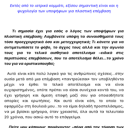
Εκτός από το ιατρικό κομμάτι, εξίσου σημαντική είναι και η
ψυχολογία των υποψήφιων για πλαστική επέμβαση
Τι σημασία έχει για εσάς ο λόγος των υποψήφιων για
πλαστική επέμβαση; Λαμβάνετε υπόψη τα συναισθήματά τους
τόσο προεγχειρητικά όσο και μετεγχειρητικά; Τι κάνετε για να
αντιμετωπίσετε το φόβο, το άγχος τους αλλά και την αγωνία
τους για το τελικό αισθητικό αποτέλεσμα –ειδικά στις
περιπτώσεις επεμβάσεων, που το αποτέλεσμα θέλει…το χρόνο
του για να οριστικοποιηθεί;
Αυτό είναι κάτι πολύ λογικό για τις ανθρώπινες σχέσεις…στην
ουσία μετά από μια επέμβαση «παντρεύεσαι» τον υποβληθέντα
μέχρι να έρθει το τελικό αποτέλεσμα και να είναι
ευχαριστημένος, οπότε πρέπει να είσαι συνέχεια κοντά του, να
έχει γρήγορη και άμεση επαφή μαζί σου για οποιεσδήποτε
απορίες και ερωτήσεις. Και αυτό είναι κάτι, το οποίο το
εφαρμόζω στη δουλειά μου…το να είμαι δηλαδή προσπελάσιμος,
να με βρίσκει γρήγορα, όταν χρειαστεί, όλα αυτά τα τελευταία
20 χρόνια, που ασκώ αυτό το επάγγελμα.
Πείτε μου κάποιους παράγοντες –πέρα από την τήρηση των