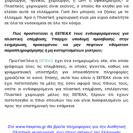
χειρουργός -γενικός χειρουργός ή ΩΡΛ ή οφθαλμίατρος- ο
Πλαστικός χειρουργός είναι εκείνος, ο οποίος θα κληθεί για να
κλείσει αυτά τα ελλείμματα. Γιατί δεν μπορείς να ζήσεις με το
έλλειμμα. Άρα η Πλαστική χειρουργική είναι μία κύρια ειδικότητα
σε όλα τα νοσοκομεία σε όλο τον κόσμο.
Πώς προστατεύει η ΕΕΠΕΑΧ τους ενδιαφερόμενους για
πλαστική επέμβαση; Υπάρχει υποδομή πρόσβασης στην
ενημέρωση, προκειμένου να μην πέφτουν «θύματα»
παραπληροφόρησης ή μη καταρτισμένων γιατρών;
Πρώτ’απ’όλα η
ΕΕΠΕΑΧ
έχει ένα ενημερωμένο site, στο οποίο
γράφουμε όλες τις επεμβάσεις, οι οποίες γίνονται, καθώς και
γραμματειακή υποστήριξη για οποιεσδήποτε πληροφορίες
χρειάζεται το κοινό. Επίσης, αυτό που κάνει η ΕΕΠΕΑΧ είναι ότι
έχει πιστοποιήσει τα μέλη της όσον αφορά τους τίτλους τους,
οπότε οι ενδιαφερόμενοι για πλαστική επέμβαση, επιλέγοντας
Πλαστικό χειρουργό μέλος της ΕΕΠΕΑΧ, ξέρουν ότι έχουν
πιστοποιηθεί οι τίτλοι σπουδών του και είναι διασφαλισμένοι ως
προς την επιστημονική του επάρκεια.
Στο
www.hespras.gr
θα βρείτε πληροφορίες για την Αισθητική
Πλαστική χειρουργική, ενώ στους στόχους της Ελληνικής