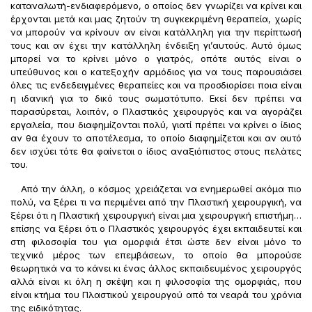
καταναλωτή-ενδιαφερόμενο, ο οποίος δεν γνωρίζει να κρίνει και
έρχονται μετά και μας ζητούν τη συγκεκριμένη θεραπεία, χωρίς
να μπορούν να κρίνουν αν είναι κατάλληλη για την περίπτωσή
τους και αν έχει την κατάλληλη ένδειξη γι’αυτούς. Αυτό όμως
μπορεί να το κρίνει μόνο ο γιατρός, οπότε αυτός είναι ο
υπεύθυνος και ο κατεξοχήν αρμόδιος για να τους παρουσιάσει
όλες τις ενδεδειγμένες θεραπείες και να προσδιορίσει ποια είναι
η ιδανική για το δικό τους σωματότυπο. Εκεί δεν πρέπει να
παρασύρεται, λοιπόν, ο Πλαστικός χειρουργός και να αγοράζει
εργαλεία, που διαφημίζονται πολύ, γιατί πρέπει να κρίνει ο ίδιος
αν θα έχουν το αποτέλεσμα, το οποίο διαφημίζεται και αν αυτό
δεν ισχύει τότε θα φαίνεται ο ίδιος αναξιόπιστος στους πελάτες
του.
Από την άλλη, ο κόσμος χρειάζεται να ενημερωθεί ακόμα πιο
πολύ, να ξέρει τι να περιμένει από την Πλαστική χειρουργική, να
ξέρει ότι η Πλαστική χειρουργική είναι μια χειρουργική επιστήμη…
επίσης να ξέρει ότι ο Πλαστικός χειρουργός έχει εκπαιδευτεί και
στη φιλοσοφία του για ομορφιά έτσι ώστε δεν είναι μόνο το
τεχνικό μέρος των επεμβάσεων, το οποίο θα μπορούσε
θεωρητικά να το κάνει κι ένας άλλος εκπαιδευμένος χειρουργός
αλλά είναι κι όλη η σκέψη και η φιλοσοφία της ομορφιάς, που
είναι κτήμα του Πλαστικού χειρουργού από τα νεαρά του χρόνια
της ειδικότητας.