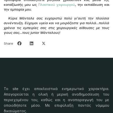
καταξίωσής μου ως
Πλαστικού χειρουργού
, την εκπαίδευση και
την εμπειρία μου.
Κύριε Μάνταλε σας ευχαριστώ πολύ γι’αυτή την πλούσια
συνέντευξη. Εύχομαι υγεία και να μοιράζεστε για πολλά…πολλά
χρόνια τις εμπειρίες σας στις χειρουργικές αίθουσες με τους
γιους σας…τους
junior Μάνταλους!
Share
Το
site
έχει αποκλειστικά ενημερωτικό χαρακτήρα.
Απαγορεύεται η ολική ή μερική αναδημοσίευση του
περιεχομένου του, καθώς και η αναπαραγωγή του με
οποιοδήποτε μέσο. Με επιφύλαξη παντός νόμιμου
δικαιώματος.