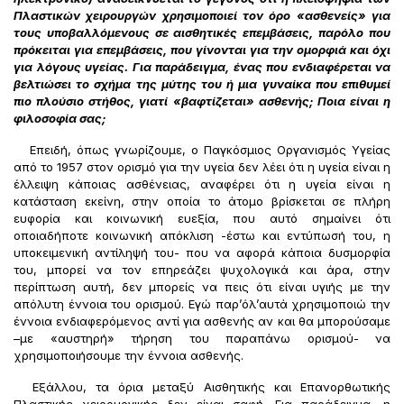
Πλαστικών χειρουργών χρησιμοποιεί τον όρο «ασθενείς» για
τους υποβαλλόμενους σε αισθητικές επεμβάσεις, παρόλο που
πρόκειται για επεμβάσεις, που γίνονται για την ομορφιά και όχι
για λόγους υγείας. Για παράδειγμα, ένας που ενδιαφέρεται να
βελτιώσει το σχήμα της μύτης του ή μια γυναίκα που επιθυμεί
πιο πλούσιο στήθος, γιατί «βαφτίζεται» ασθενής; Ποια είναι η
φιλοσοφία σας;
Επειδή, όπως γνωρίζουμε, ο Παγκόσμιος Οργανισμός Υγείας
από το 1957 στον ορισμό για την υγεία δεν λέει ότι η υγεία είναι η
έλλειψη κάποιας ασθένειας, αναφέρει ότι η υγεία είναι η
κατάσταση εκείνη, στην οποία το άτομο βρίσκεται σε πλήρη
ευφορία και κοινωνική ευεξία, που αυτό σημαίνει ότι
οποιαδήποτε κοινωνική απόκλιση -έστω και εντύπωσή του, η
υποκειμενική αντίληψή του- που να αφορά κάποια δυσμορφία
του, μπορεί να τον επηρεάζει ψυχολογικά και άρα, στην
περίπτωση αυτή, δεν μπορείς να πεις ότι είναι υγιής με την
απόλυτη έννοια του ορισμού. Εγώ παρ’όλ’αυτά χρησιμοποιώ την
έννοια ενδιαφερόμενος αντί για ασθενής αν και θα μπορούσαμε
–με «αυστηρή» τήρηση του παραπάνω ορισμού- να
χρησιμοποιήσουμε την έννοια ασθενής.
Εξάλλου, τα όρια μεταξύ Αισθητικής και Επανορθωτικής