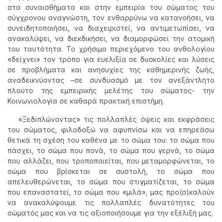
στα συναισθήματα και στην εμπειρία του σώματος του
σύγχρονου αναγνώστη, τον ενθαρρύνω να κατανοήσει, να
συνειδητοποιήσει, να διαχειριστεί, να αντιμετωπίσει, να
ανακαλύψει, να διεκδικήσει, να διαμορφώσει την ατομική
του ταυτότητα. Το χρήσιμο περιεχόμενο του ανθολογίου
«δείχνει» τον τρόπο για ευελιξία σε δυσκολίες και λύσεις
σε προβλήματα και ανησυχίες της καθημερινής ζωής,
αναδεικνύοντας –σε συνδυασμό με τον ανεξάντλητο
πλούτο της εμπειρικής μελέτης του σώματος- την
Κοινωνιολογία σε καθαρά πρακτική επιστήμη.
«Ξεδιπλώνοντας» τις πολλαπλές όψεις και εκφράσεις
του σώματος, φιλοδοξώ να αφυπνίσω και να επηρεάσω
θετικά τη σχέση του καθένα με το σώμα του: το σώμα που
πάσχει, το σώμα που πονά, το σώμα που γερνά, το σώμα
που αλλάζει, που τροποποιείται, που μεταμορφώνεται, το
σώμα που βρίσκεται σε συστολή, το σώμα που
απελευθερώνεται, το σώμα που στιγματίζεται, το σώμα
που επαναστατεί, το σώμα που «μιλά», μας προ(σ)καλούν
να ανακαλύψουμε τις πολλαπλές δυνατότητες του
σώματός μας και να τις αξιοποιήσουμε για την εξέλιξή μας.