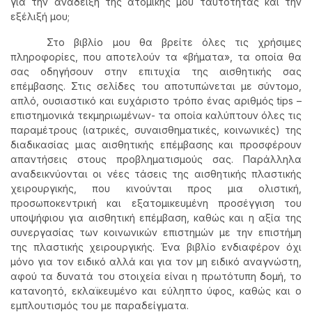
για την ανάδειξη της ατομικής μου ταυτότητας και την
εξέλιξή μου;
Στο βιβλίο μου θα βρείτε όλες τις χρήσιμες
πληροφορίες, που αποτελούν τα «βήματα», τα οποία θα
σας οδηγήσουν στην επιτυχία της αισθητικής σας
επέμβασης. Στις σελίδες του αποτυπώνεται με σύντομο,
απλό, ουσιαστικό και ευχάριστο τρόπο ένας αριθμός tips –
επιστημονικά τεκμηριωμένων- τα οποία καλύπτουν όλες τις
παραμέτρους (ιατρικές, συναισθηματικές, κοινωνικές) της
διαδικασίας μιας αισθητικής επέμβασης και προσφέρουν
απαντήσεις στους προβληματισμούς σας. Παράλληλα
αναδεικνύονται οι νέες τάσεις της αισθητικής πλαστικής
χειρουργικής, που κινούνται προς μια ολιστική,
προσωποκεντρική και εξατομικευμένη προσέγγιση του
υποψήφιου για αισθητική επέμβαση, καθώς και η αξία της
συνεργασίας των κοινωνικών επιστημών με την επιστήμη
της πλαστικής χειρουργικής. Ένα βιβλίο ενδιαφέρον όχι
μόνο για τον ειδικό αλλά και για τον μη ειδικό αναγνώστη,
αφού τα δυνατά του στοιχεία είναι η πρωτότυπη δομή, το
κατανοητό, εκλαϊκευμένο και εύληπτο ύφος, καθώς και ο
εμπλουτισμός του με παραδείγματα.