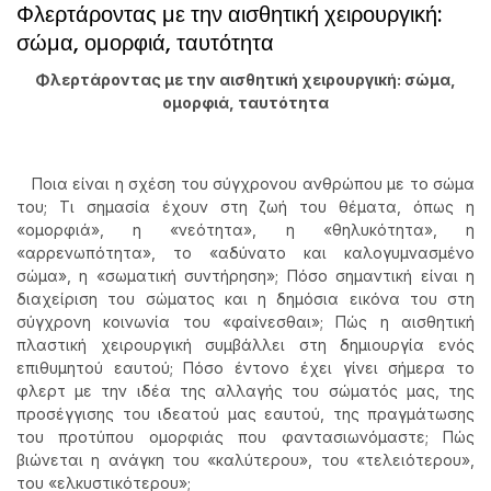
Φλερτάροντας με την αισθητική χειρουργική:
σώμα, ομορφιά, ταυτότητα
Φλερτάροντας με την αισθητική χειρουργική: σώμα,
ομορφιά, ταυτότητα
Ποια είναι η σχέση του σύγχρονου ανθρώπου με το σώμα
του; Τι σημασία έχουν στη ζωή του θέματα, όπως η
«ομορφιά», η «νεότητα», η «θηλυκότητα», η
«αρρενωπότητα», το «αδύνατο και καλογυμνασμένο
σώμα», η «σωματική συντήρηση»; Πόσο σημαντική είναι η
διαχείριση του σώματος και η δημόσια εικόνα του στη
σύγχρονη κοινωνία του «φαίνεσθαι»; Πώς η αισθητική
πλαστική χειρουργική συμβάλλει στη δημιουργία ενός
επιθυμητού εαυτού; Πόσο έντονο έχει γίνει σήμερα το
φλερτ με την ιδέα της αλλαγής του σώματός μας, της
προσέγγισης του ιδεατού μας εαυτού, της πραγμάτωσης
του προτύπου ομορφιάς που φαντασιωνόμαστε; Πώς
βιώνεται η ανάγκη του «καλύτερου», του «τελειότερου»,
του «ελκυστικότερου»;